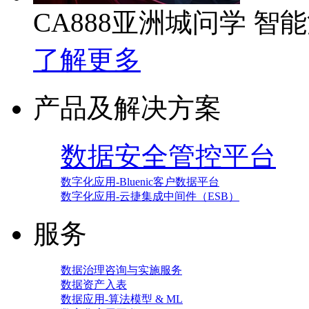
CA888亚洲城问学 智
了解更多
产品及解决方案
数据安全管控平台
数字化应用-Bluenic客户数据平台
数字化应用-云捷集成中间件（ESB）
服务
数据治理咨询与实施服务
数据资产入表
数据应用-算法模型 & ML