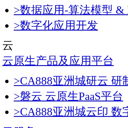
>数据应用-算法模型 & 
>数字化应用开发
云
云原生产品及应用平台
>CA888亚洲城研云
>磐云 云原生PaaS平台
>CA888亚洲城云印 