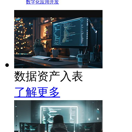
数字化应用开发
数据资产入表
了解更多