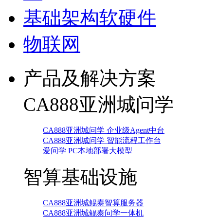
基础架构软硬件
物联网
产品及解决方案
CA888亚洲城问学
CA888亚洲城问学 企业级Agent中台
CA888亚洲城问学 智能流程工作台
爱问学 PC本地部署大模型
智算基础设施
CA888亚洲城鲲泰智算服务器
CA888亚洲城鲲泰问学一体机