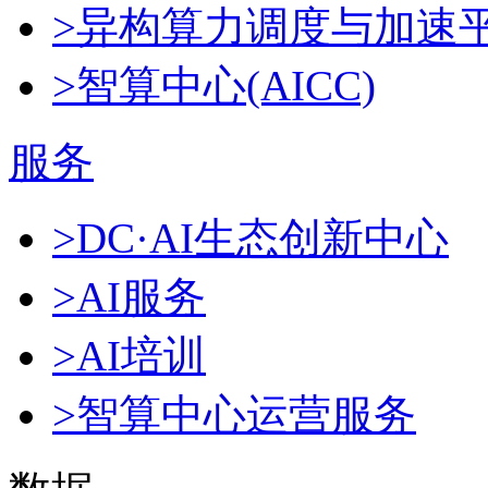
>异构算力调度与加速
>智算中心(AICC)
服务
>DC·AI生态创新中心
>AI服务
>AI培训
>智算中心运营服务