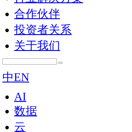
合作伙伴
投资者关系
关于我们
中
EN
AI
数据
云