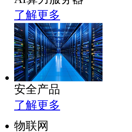
了解更多
安全产品
了解更多
物联网