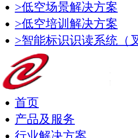
>低空场景解决方案
>低空培训解决方案
>智能标识识读系统（
首页
产品及服务
行业解决方案