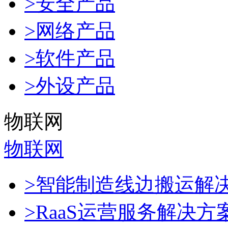
>安全产品
>网络产品
>软件产品
>外设产品
物联网
物联网
>智能制造线边搬运解
>RaaS运营服务解决方