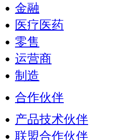
金融
医疗医药
零售
运营商
制造
合作伙伴
产品技术伙伴
联盟合作伙伴