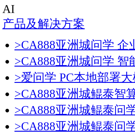
AI
产品及解决方案
>CA888亚洲城问学 企
>CA888亚洲城问学 
>爱问学 PC本地部署
>CA888亚洲城鲲泰智
>CA888亚洲城鲲泰问
>CA888亚洲城鲲泰问学