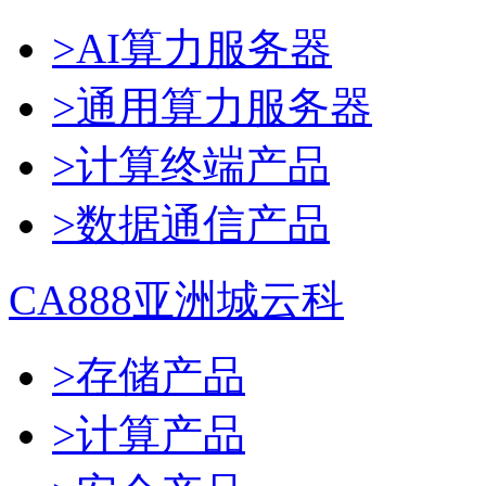
>AI算力服务器
>通用算力服务器
>计算终端产品
>数据通信产品
CA888亚洲城云科
>存储产品
>计算产品