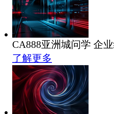
CA888亚洲城问学 企业
了解更多