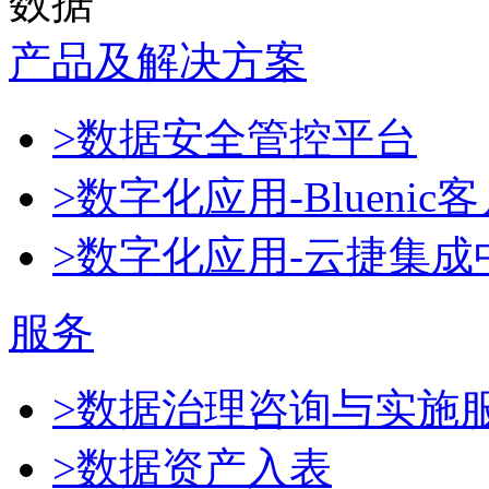
数据
产品及解决方案
>数据安全管控平台
>数字化应用-Blueni
>数字化应用-云捷集成
服务
>数据治理咨询与实施
>数据资产入表