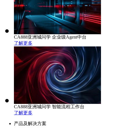
CA888亚洲城问学 企业级Agent中台
了解更多
CA888亚洲城问学 智能流程工作台
了解更多
产品及解决方案