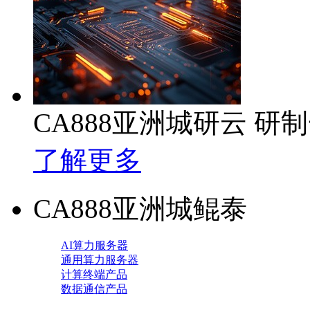
CA888亚洲城研云 
了解更多
CA888亚洲城鲲泰
AI算力服务器
通用算力服务器
计算终端产品
数据通信产品