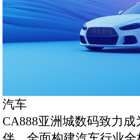
汽车
CA888亚洲城数码致力
伴，全面构建汽车行业全