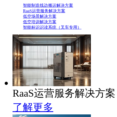
智能制造线边搬运解决方案
RaaS运营服务解决方案
低空场景解决方案
低空培训解决方案
智能标识识读系统（叉车专用）
RaaS运营服务解决方案
了解更多