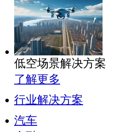
低空场景解决方案
了解更多
行业解决方案
汽车