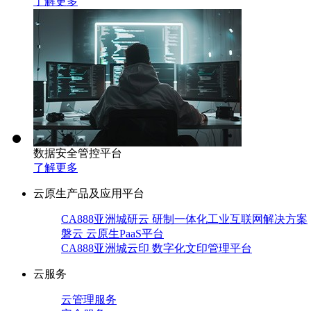
了解更多
数据安全管控平台
了解更多
云原生产品及应用平台
CA888亚洲城研云 研制一体化工业互联网解决方案
磐云 云原生PaaS平台
CA888亚洲城云印 数字化文印管理平台
云服务
云管理服务