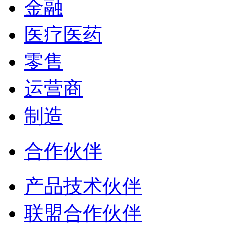
金融
医疗医药
零售
运营商
制造
合作伙伴
产品技术伙伴
联盟合作伙伴