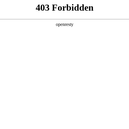
产品及服务
行业解决方案
合作伙伴
投资者关系
全球顶尖科技公司的长期深度合作，构建起覆盖企业数字化转型全产业链
完整的数字化产品技术镜像。